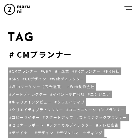
TAG
CMプランナー
CMプランナー
CRM
IT企業
PRプランナー
PR会社
SNS
UXデザイン
Webディレクター
Webマーケター（広告運用）
Web制作会社
アートディレクター
イベント制作会社
エンジニア
キャリアインタビュー
クリエイティブ
クリエイティブディレクター
コニュニケーションプランナー
コピーライター
スタートアップ
ストラテジックプランナー
セミナーレポート
テクニカルディレクター
テレビ広告
デザイナー
デザイン
デジタルマーケティング