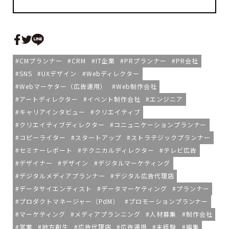
CMプランナー
CRM
IT企業
PRプランナー
PR会社
SNS
UXデザイン
Webディレクター
Webマーケター（広告運用）
Web制作会社
アートディレクター
イベント制作会社
エンジニア
キャリアインタビュー
クリエイティブ
クリエイティブディレクター
コニュニケーションプランナー
コピーライター
スタートアップ
ストラテジックプランナー
セミナーレポート
テクニカルディレクター
テレビ広告
デザイナー
デザイン
デジタルマーケティング
デジタルメディアプランナー
デジタル広告代理店
データサイエンティスト
データマーケティング
プランナー
プロダクトマネージャー（PdM）
プロモーションプランナー
マーケティング
メディアプランニング
人材募集
制作会社
営業
地方創生
広告代理店
広告運用
未経験
編集