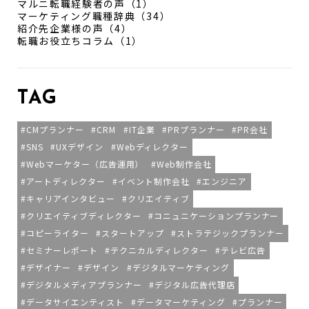
マルニ転職経験者の声（1）
マーケティング職種辞典（34）
紹介先企業様の声（4）
転職お役立ちコラム（1）
TAG
CMプランナー
CRM
IT企業
PRプランナー
PR会社
SNS
UXデザイン
Webディレクター
Webマーケター（広告運用）
Web制作会社
アートディレクター
イベント制作会社
エンジニア
キャリアインタビュー
クリエイティブ
クリエイティブディレクター
コニュニケーションプランナー
コピーライター
スタートアップ
ストラテジックプランナー
セミナーレポート
テクニカルディレクター
テレビ広告
デザイナー
デザイン
デジタルマーケティング
デジタルメディアプランナー
デジタル広告代理店
データサイエンティスト
データマーケティング
プランナー