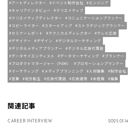
アートディレクター
イベント制作会社
エンジニア
キャリアインタビュー
クリエイティブ
クリエイティブディレクター
コニュニケーションプランナー
コピーライター
スタートアップ
ストラテジックプランナー
セミナーレポート
テクニカルディレクター
テレビ広告
デザイナー
デザイン
デジタルマーケティング
デジタルメディアプランナー
デジタル広告代理店
データサイエンティスト
データマーケティング
プランナー
プロダクトマネージャー（PdM）
プロモーションプランナー
マーケティング
メディアプランニング
人材募集
制作会社
営業
地方創生
広告代理店
広告運用
未経験
編集
関連記事
CAREER INTERVIEW
2025.01.14