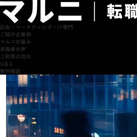
広告・マーケティング・IT専門
ご紹介企業例
マルニの強み
求職者の声
ご利用の流れ
Q＆A
無料相談